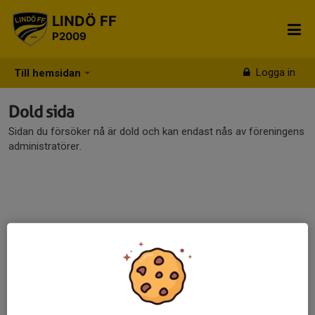
LINDÖ FF
P2009
Logga in
Till hemsidan
Dold sida
Sidan du försöker nå är dold och kan endast nås av föreningens
administratörer.