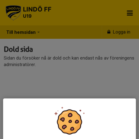
LINDÖ FF
U19
Logga in
Till hemsidan
Dold sida
Sidan du försöker nå är dold och kan endast nås av föreningens
administratörer.