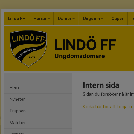
Lindö FF
Herrar
Damer
Ungdom
Cuper
LINDÖ FF
Ungdomsdomare
Intern sida
Hem
Sidan du försöker nå är i
Nyheter
Klicka här för att logga in
Truppen
Matcher