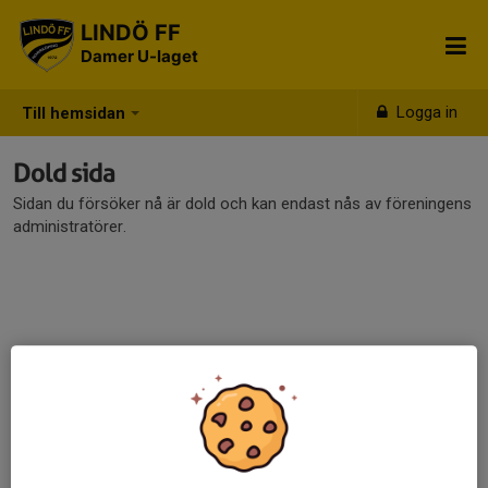
LINDÖ FF
Damer U-laget
Logga in
Till hemsidan
Dold sida
Sidan du försöker nå är dold och kan endast nås av föreningens
administratörer.