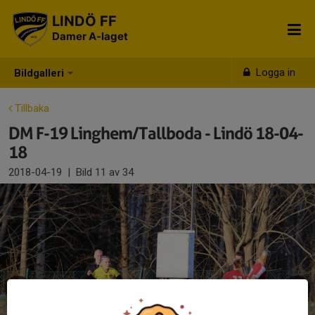
LINDÖ FF
Damer A-laget
Logga in
Bildgalleri
Tillbaka
DM F-19 Linghem/Tallboda - Lindö 18-04-
18
2018-04-19
|
Bild
11
av 34