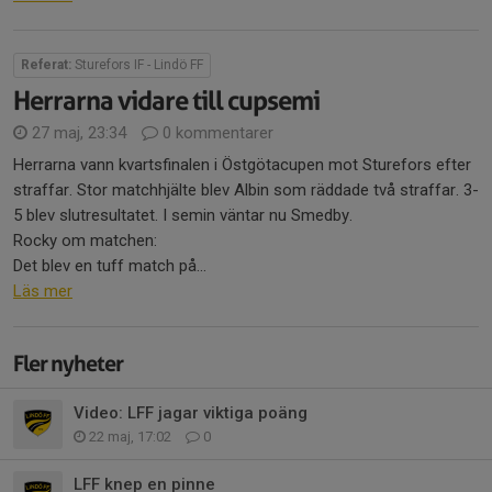
Referat:
Sturefors IF - Lindö FF
Herrarna vidare till cupsemi
27 maj, 23:34
0 kommentarer
Herrarna vann kvartsfinalen i Östgötacupen mot Sturefors efter
straffar. Stor matchhjälte blev Albin som räddade två straffar. 3-
5 blev slutresultatet. I semin väntar nu Smedby.
Rocky om matchen:
Det blev en tuff match på...
Läs mer
Fler nyheter
Video: LFF jagar viktiga poäng
22 maj, 17:02
0
LFF knep en pinne