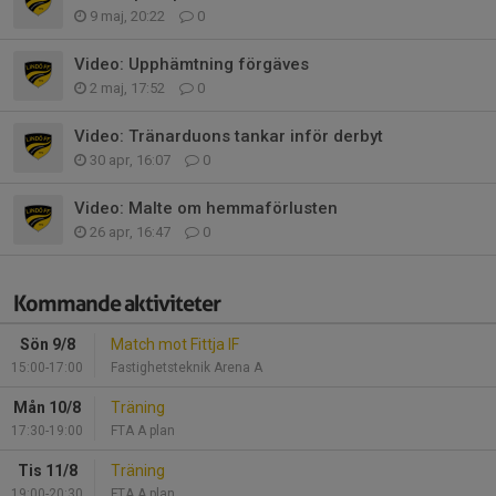
9 maj, 20:22
0
Video: Upphämtning förgäves
2 maj, 17:52
0
Video: Tränarduons tankar inför derbyt
30 apr, 16:07
0
Video: Malte om hemmaförlusten
26 apr, 16:47
0
Kommande aktiviteter
Sön 9/8
Match mot Fittja IF
15:00-17:00
Fastighetsteknik Arena A
Mån 10/8
Träning
17:30-19:00
FTA A plan
Tis 11/8
Träning
19:00-20:30
FTA A plan