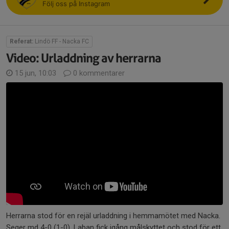
Följ oss på Instagram
Referat:
Lindö FF - Nacka FC
Video: Urladdning av herrarna
15 jun, 10:03
0 kommentarer
Herrarna stod för en rejäl urladdning i hemmamötet med Nacka.
Seger md 4-0 (1-0). Laban fick igång målskyttet och stod för ett