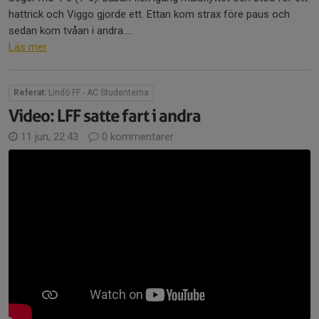
hattrick och Viggo gjorde ett. Ettan kom strax före paus och
sedan kom tvåan i andra....
Läs mer
Referat:
Lindö FF - AC Studenterna
Video: LFF satte fart i andra
11 jun, 22:43
0 kommentarer