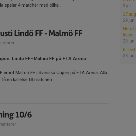
la spelar 4 matcher med olika...
3 jul
27 augu
29 jun
Flera 
usti Lindö FF - Malmö FF
läger
29 jun
ntarer
Bli lä
28 jun
Cupen: Lindö FF–Malmö FF på FTA Arena
 FF emot Malmö FF i Svenska Cupen på FTA Arena. Alla
få en kallelse till matchen.
ning 10/6
entarer