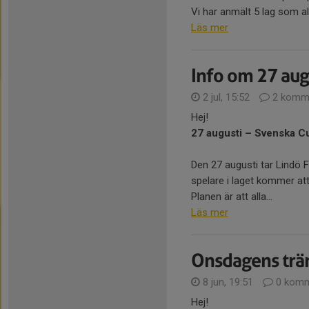
Vi har anmält 5 lag som al
Läs mer
Info om 27 aug
2 jul, 15:52
2 komme
Hej!
27 augusti – Svenska 
Den 27 augusti tar Lindö
spelare i laget kommer att 
Planen är att alla...
Läs mer
Onsdagens trä
8 jun, 19:51
0 komm
Hej!