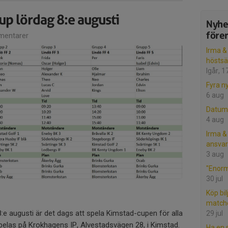
up lördag 8:e augusti
Nyhe
före
entarer
Irma &
hösts
Igår, 1
Fyra n
6 aug
Datum 
4 aug
Irma &
ansvar
3 aug
"Enor
30 jul
Köp bilj
match
:e augusti är det dags att spela Kimstad-cupen för alla
29 jul
elas på Krokhagens IP, Alvestadsvägen 28, i Kimstad.
Ha en