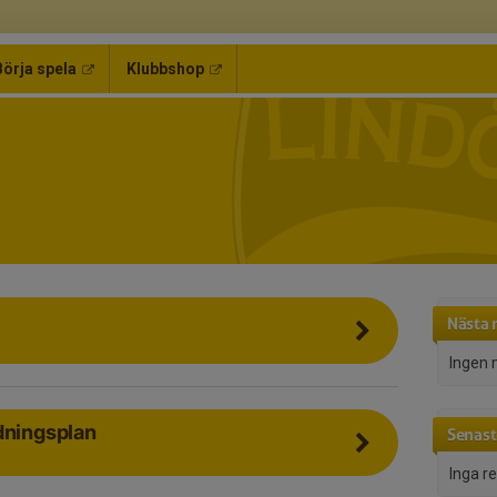
Börja spela
Klubbshop
Nästa 
Ingen 
dningsplan
Senast
Inga r