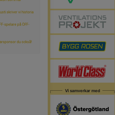
sti skriver vi historia
LFF-spelare på ÖFF-
ktarsponsor du också!
Vi samverkar med