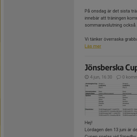
På onsdag är det sista tr
innebär att träningen komm
sommaravslutning också.
Vi tänker överraska grabb
Läs mer
Jönsberska Cup
4 jun, 16:30
0 komm
Hej!
Lördagen den 13 juni är d
Cupen spelas vid Smedby 