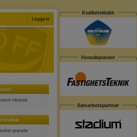
Kvalitetsklubb
Logga in
Huvudsponsor
match
match inbokad
Samarbetspartner
e resultat
esultat sparade