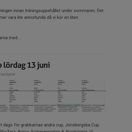
äningen innan träningsuppehållet under sommaren. Det
er vara lite annorlunda då vi kör en liten
arna med...
 lördag 13 juni
entarer
et dags för grabbarnas andra cup, Jönsbergska Cup.
PreZero Arena, Svärmaregatan 8, Norrköping. Vi