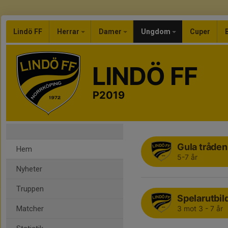
Lindö FF
Herrar
Damer
Ungdom
Cuper
LINDÖ FF
P2019
Gula tråden
Hem
5-7 år
Nyheter
Truppen
Spelarutbil
Matcher
3 mot 3 - 7 år