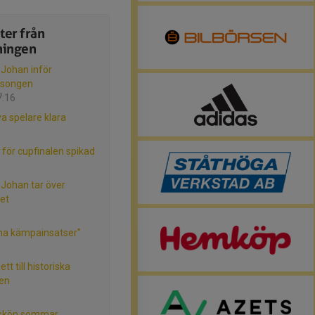
ter från
ningen
 Johan inför
äsongen
7:16
ya spelare klara
för cupfinalen spikad
 Johan tar över
et
ma kämpainsatser"
ett till historiska
en
 skön sommar