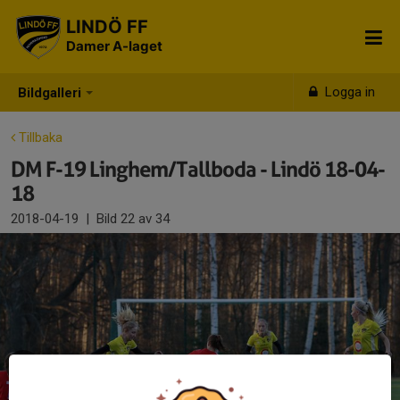
LINDÖ FF
Damer A-laget
Logga in
Bildgalleri
Tillbaka
DM F-19 Linghem/Tallboda - Lindö 18-04-
18
2018-04-19
|
Bild
22
av 34