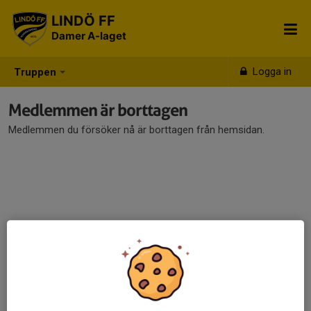
LINDÖ FF
Damer A-laget
Logga in
Truppen
Medlemmen är borttagen
Medlemmen du försöker nå är borttagen från hemsidan.