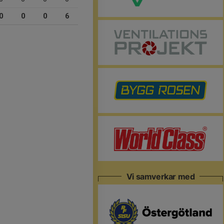
0
0
0
6
Vi samverkar med