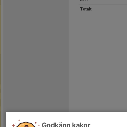
Totalt
Godkänn kakor