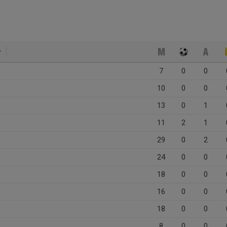
7
0
0
10
0
0
13
0
1
11
2
1
29
0
2
24
0
0
18
0
0
16
0
0
18
0
0
8
0
0