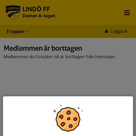
LINDÖ FF
Damer A-laget
Logga in
Truppen
Medlemmen är borttagen
Medlemmen du försöker nå är borttagen från hemsidan.