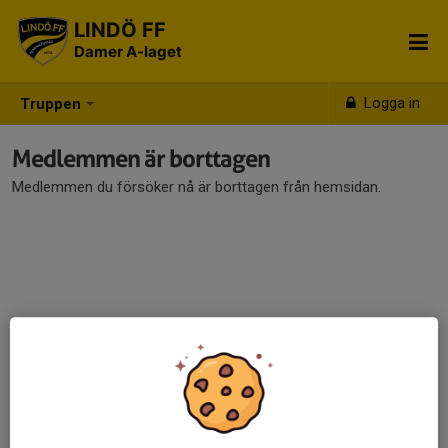
LINDÖ FF
Damer A-laget
Logga in
Truppen
Medlemmen är borttagen
Medlemmen du försöker nå är borttagen från hemsidan.