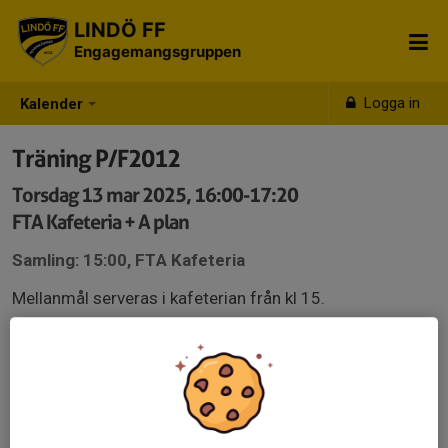
LINDÖ FF
Engagemangsgruppen
Logga in
Kalender
Träning P/F2012
Torsdag 13 mar 2025, 16:00-17:20
FTA Kafeteria + A plan
Samling: 15:00, FTA Kafeteria
Mellanmål serveras i kafeterian från kl 15.