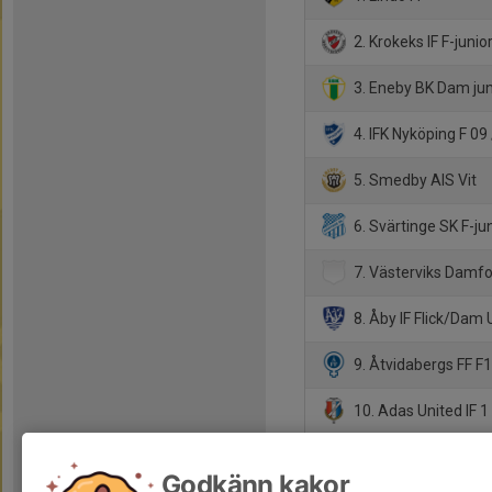
2. Krokeks IF F-junio
3. Eneby BK Dam ju
4. IFK Nyköping F 09
5. Smedby AIS Vit
6. Svärtinge SK F-ju
7. Västerviks Damfot
8. Åby IF Flick/Dam 
9. Åtvidabergs FF F
10. Adas United IF 1
Godkänn kakor