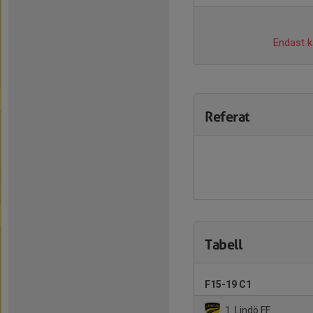
Endast ka
Referat
Tabell
F15-19 C1
1. Lindö FF