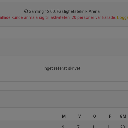
Samling 12:00, Fastighetsteknik Arena
llade kunde anmäla sig till aktiviteten. 20 personer var kallade.
Logga
Inget referat skrivet
M
V
O
F
GM
9
7
1
1
23