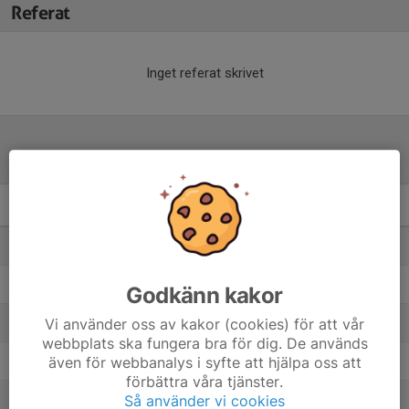
Referat
Inget referat skrivet
Tabell
F15-19 C1 Höst
M
+/-
P
1. Mantorps FF
7
38
19
2. IFK Wreta Kloster BK Ljungsbro (F.10/11 Lag1)
7
17
13
Godkänn kakor
3. Lotorps IF
Vi använder oss av kakor (cookies) för att vår
7
3
13
webbplats ska fungera bra för dig. De används
4. Lindö FF
även för webbanalys i syfte att hjälpa oss att
7
2
11
förbättra våra tjänster.
5. Hjulsbro IK Damjunior Röd
Så använder vi cookies
7
0
9