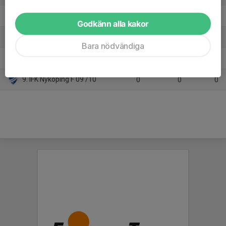
6. Smedby AIS Vit
7
-14
8
Godkänn alla kakor
7. Krokeks IF F-junior
7
-17
3
Bara nödvändiga
8. Eneby BK Dam jun
7
-29
3
9. IFK Nyköping F 09 /10
0
0
0