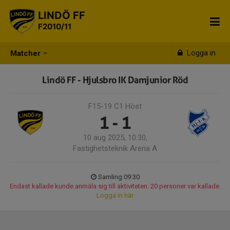
LINDÖ FF
F2010/11
Logga in
Matcher
Lindö FF - Hjulsbro IK Damjunior Röd
F15-19 C1 Höst
1 - 1
10 aug 2025, 10:30,
Fastighetsteknik Arena A
Samling 09:30
Endast kallade kunde anmäla sig till aktiviteten. 20 personer var kallade.
Logga in här