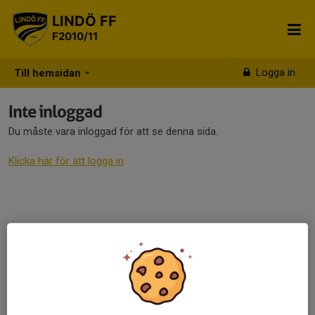
LINDÖ FF
F2010/11
Logga in
Till hemsidan
Inte inloggad
Du måste vara inloggad för att se denna sida.
Klicka här för att logga in