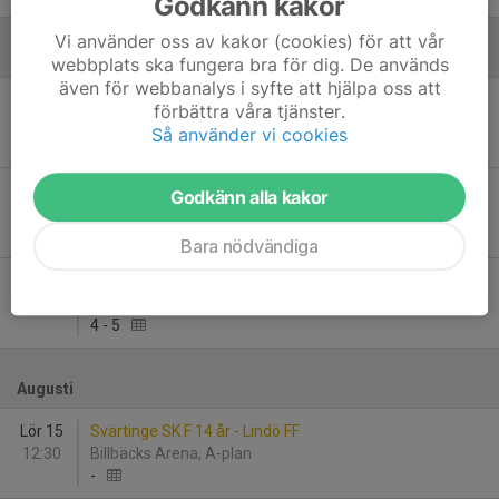
Godkänn kakor
Vi använder oss av kakor (cookies) för att vår
Juni
webbplats ska fungera bra för dig. De används
även för webbanalys i syfte att hjälpa oss att
Sön 7
Västra Husby IF F12 - Lindö FF
förbättra våra tjänster.
17:30
Hylingevallen
Så använder vi cookies
1
-
5
Ons 10
Lindö FF - Söderköpings IK F2012-13
Godkänn alla kakor
19:30
Fastighetsteknik Arena B
2
-
0
Bara nödvändiga
Sön 21
IK Waria F2012 - Lindö FF
16:00
Ektorps IP
4
-
5
Augusti
Lör 15
Svärtinge SK F 14 år - Lindö FF
12:30
Billbäcks Arena, A-plan
-