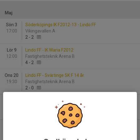
Maj
Sön 3
Söderköpings IK F2012-13 - Lindö FF
17:00
Vikingavallen A
2
-
2
Lör 9
Lindö FF - IK Waria F2012
12:00
Fastighetsteknik Arena B
4
-
2
Ons 20
Lindö FF - Svärtinge SK F 14 år
19:30
Fastighetsteknik Arena B
2
-
0
Ons 27
Krokeks IF Flickor 2011-2013 - Lindö FF
00:00
Kullevi
-
Lör 30
Lindö FF - Smedby AIS F2012 Svart
12:00
Fastighetsteknik Arena B
0
-
2