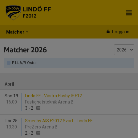
LINDÖ FF
F2012
Logga in
Matcher
Matcher 2026
F14 A/B Östra
April
Sön 19
Lindö FF - Västra Husby IF F12
16:00
Fastighetsteknik Arena B
3
-
2
Lör 25
Smedby AIS F2012 Svart - Lindö FF
13:30
PreZero Arena B
2
-
2