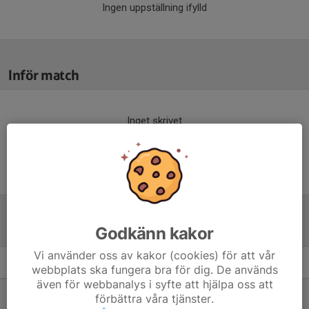
Ingen uppställning ifylld
Inför match
Inget skrivet
Tabell
Godkänn kakor
Vi använder oss av kakor (cookies) för att vår
F13 A/B Västra
M
+/-
P
webbplats ska fungera bra för dig. De används
även för webbanalys i syfte att hjälpa oss att
1. Stångebro United BK F2013
7
25
16
förbättra våra tjänster.