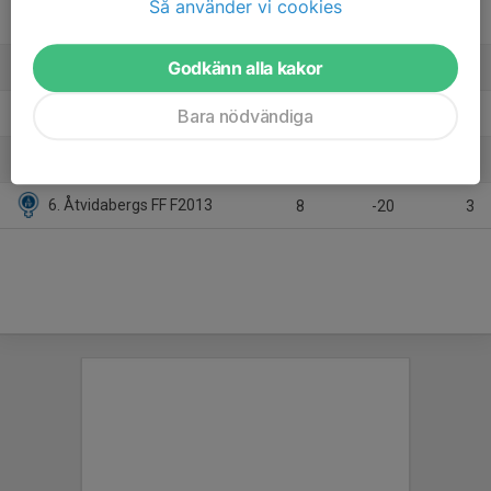
Så använder vi cookies
2. Smedby AIS F2013 Gul
7
16
16
Godkänn alla kakor
3. Lindö FF F2013 Svart
8
-1
11
4. Hjulsbro IK F-2013 Blå
Bara nödvändiga
8
-11
11
5. BK Zeros F13 Grön
8
-9
8
6. Åtvidabergs FF F2013
8
-20
3