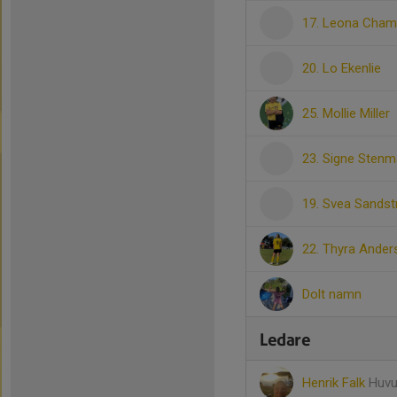
17. Leona Cha
20. Lo Ekenlie
25. Mollie Miller
23. Signe Sten
19. Svea Sands
22. Thyra Ander
Dolt namn
Ledare
Henrik Falk
Huvu