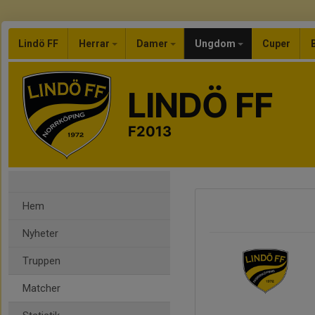
Lindö FF
Herrar
Damer
Ungdom
Cuper
LINDÖ FF
F2013
Hem
Nyheter
Truppen
Matcher