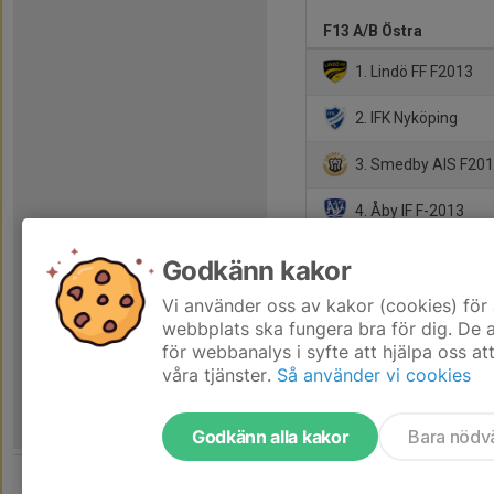
F13 A/B Östra
1. Lindö FF F2013
2. IFK Nyköping
3. Smedby AIS F201
4. Åby IF F-2013
5. Västerviks FF
Godkänn kakor
6. Linghems SK F13
Vi använder oss av kakor (cookies) för 
webbplats ska fungera bra för dig. De
för webbanalys i syfte att hjälpa oss at
våra tjänster.
Så använder vi cookies
Godkänn alla kakor
Bara nödv
Tjäna pengar till laget