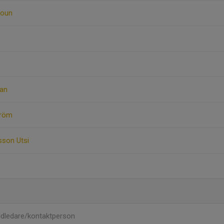
moun
man
tröm
sson Utsi
dledare/kontaktperson