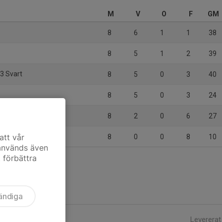
M
V
O
F
GM
8
6
1
1
38
8
5
1
2
39
3 Svart
8
5
0
3
40
8
5
0
3
24
8
2
0
6
27
/14 Grön
att vår
8
0
0
8
10
 används även
t förbättra
ändiga
Levererat