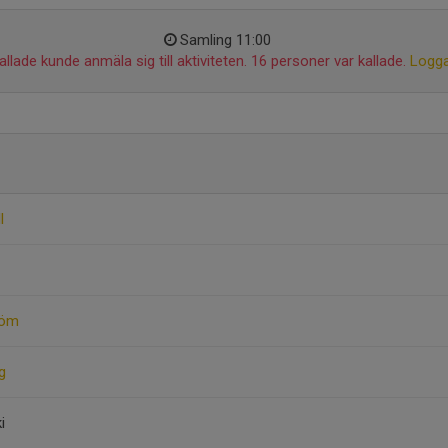
Samling 11:00
llade kunde anmäla sig till aktiviteten. 16 personer var kallade.
Logga
l
röm
g
i