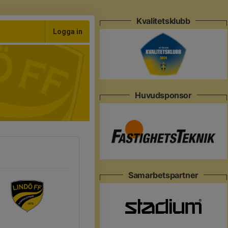
Kvalitetsklubb
Logga in
Huvudsponsor
Samarbetspartner