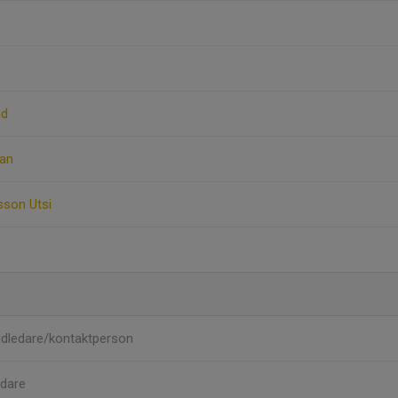
nd
man
sson Utsi
dledare/kontaktperson
dare