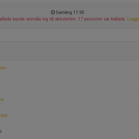
Samling 11:30
llade kunde anmäla sig till aktiviteten. 17 personer var kallade.
Logga
röm
öm
tröm
i