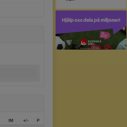
IM
+/-
P