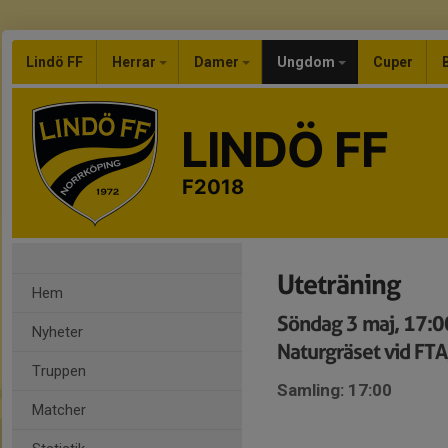
Lindö FF
Herrar
Damer
Ungdom
Cuper
LINDÖ FF
F2018
Uteträning
Hem
Söndag 3 maj, 17:
Nyheter
Naturgräset vid FTA
Truppen
Samling: 17:00
Matcher