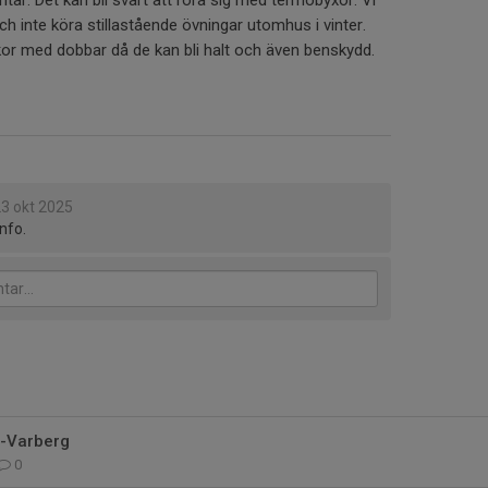
ar. Det kan bli svårt att röra sig med termobyxor. Vi
h inte köra stillastående övningar utomhus i vinter.
skor med dobbar då de kan bli halt och även benskydd.
3 okt 2025
nfo.
g-Varberg
0