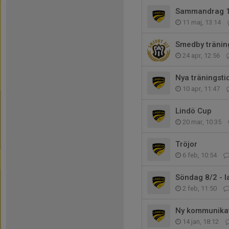
Sammandrag 1
11 maj, 13:14
Smedby träni
24 apr, 12:56
Nya träningsti
10 apr, 11:47
Lindö Cup
20 mar, 10:35
Tröjor
6 feb, 10:54
Söndag 8/2 - l
2 feb, 11:50
Ny kommunikat
14 jan, 18:12