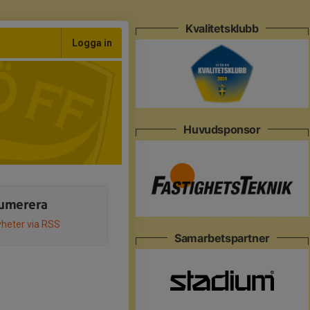
Kvalitetsklubb
Logga in
Huvudsponsor
umerera
heter via RSS
Samarbetspartner