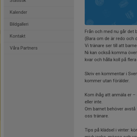
Statistik
Kalender
Bildgalleri
Från och med nu går det b
Kontakt
(Bara om de är redo och d
Vi tränare ser till att bar
Våra Partners
Ni kan också komma övere
kvar och hålla koll på fler
Skriv en kommentar i Sven
kommer utan förälder.
Kom ihåg att anmäla er – 
eller inte.
Om barnet behöver avstå tr
oss tränare.
Tips på klädsel i vinter: k