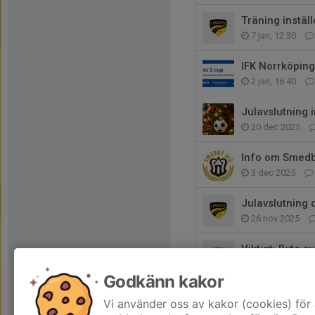
Träning inställ
7 jan, 12:30
IFK Norrköpin
2 jan, 16:40
Julavslutning
20 dec 2025
Info om Smed
3 dec 2025
Julavslutning
26 nov 2025
Viktigt: Byte a
21 nov 2025
Godkänn kakor
Match på sönd
Vi använder oss av kakor (cookies) för 
20 nov 2025