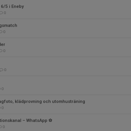
6/5 i Eneby
0
ngsmatch
0
der
0
0
0
agfoto, klädprovning och utomhusträning
0
ionskanal – WhatsApp ⚽️
0