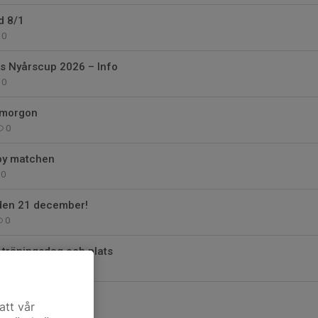
d 8/1
0
gs Nyårscup 2026 – Info
0
 imorgon
0
by matchen
0
 den 21 december!
0
v träningsdag och plats
2
ag i Svärtinge
att vår
0