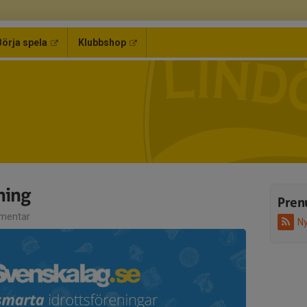
Börja spela
Klubbshop
ning
Pren
mentar
Ny