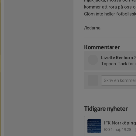
mjuk jacka, mössa och vant
kommer att röra på oss oc
Glöm inte heller fotbolls
/ledarna
Kommentarer
Lizette Renhorn
2
Toppen. Tack för i
Tidigare nyheter
IFK Norrköpin
31 maj, 19:28