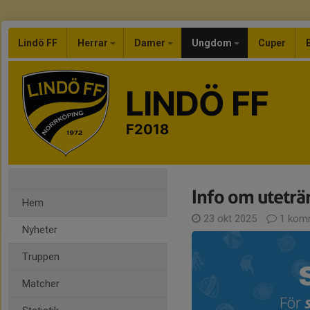
Lindö FF
Herrar
Damer
Ungdom
Cuper
LINDÖ FF
F2018
Info om uteträ
Hem
23 okt 2025
1 kom
Nyheter
Truppen
Matcher