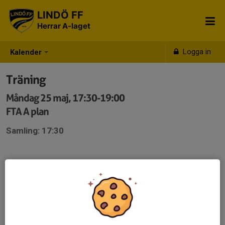
LINDÖ FF
Herrar A-laget
Logga in
Kalender
Träning
Måndag 25 maj, 17:30-19:00
FTA A plan
Samling: 17:30