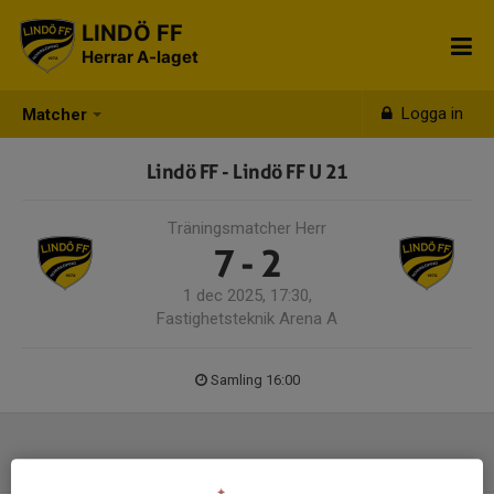
LINDÖ FF
Herrar A-laget
Logga in
Matcher
Lindö FF - Lindö FF U 21
Träningsmatcher Herr
7 - 2
1 dec 2025, 17:30,
Fastighetsteknik Arena A
Samling 16:00
Laguppställning