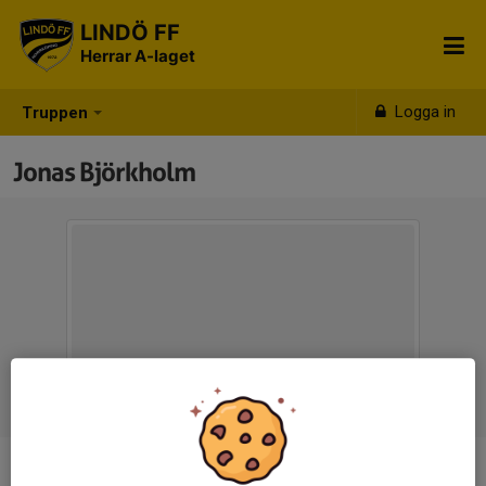
LINDÖ FF
Herrar A-laget
Logga in
Truppen
Jonas Björkholm
Titel
Assisterande tränare