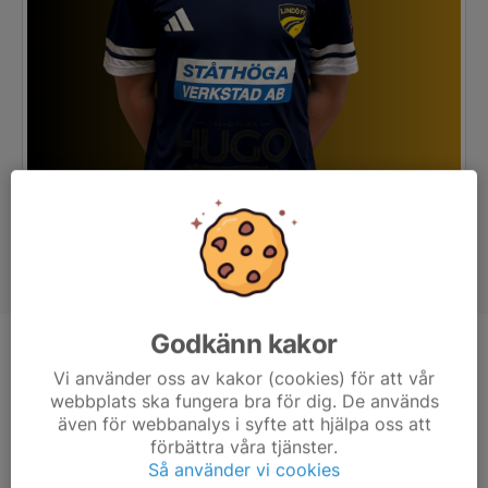
Godkänn kakor
Position
Målvakt
Vi använder oss av kakor (cookies) för att vår
Ålder
18 år
webbplats ska fungera bra för dig. De används
även för webbanalys i syfte att hjälpa oss att
Tidigare klubbar
IFK Norrköping P17, Mantorps FF
förbättra våra tjänster.
Så använder vi cookies