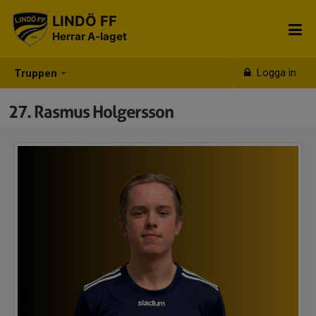
LINDÖ FF
Herrar A-laget
Logga in
Truppen
27. Rasmus Holgersson