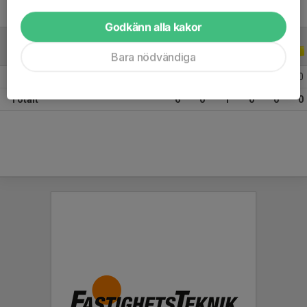
Godkänn alla kakor
ALLA SERIER
ALLA ÅR
Bara nödvändiga
2026
6
0
1
0
0
0
Totalt
6
0
1
0
0
0