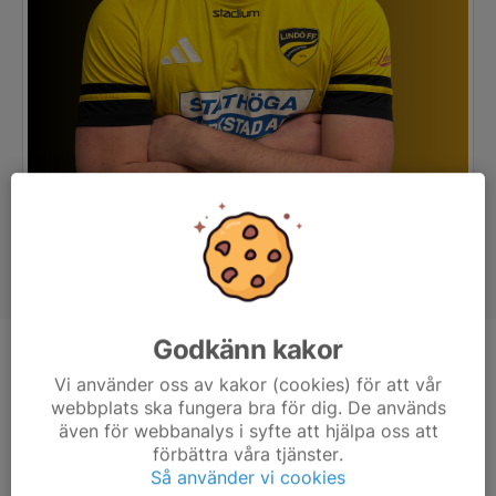
Godkänn kakor
Position
Back
Vi använder oss av kakor (cookies) för att vår
Ålder
22 år
webbplats ska fungera bra för dig. De används
även för webbanalys i syfte att hjälpa oss att
Tidigare klubbar
Köping FF, IK Sleipner, Mjölby AI
förbättra våra tjänster.
Så använder vi cookies