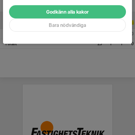
Godkänn alla kakor
ALLA SERIER
ALLA ÅR
Bara nödvändiga
2026
25
1
1
0
Totalt
25
1
1
0