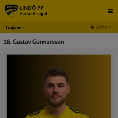
LINDÖ FF
Herrar A-laget
Logga in
Truppen
16. Gustav Gunnarsson