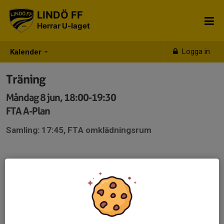
LINDÖ FF
Herrar U-laget
Logga in
Kalender
Träning
Måndag 8 jun, 18:00-19:30
FTA A-Plan
Samling: 17:45, FTA omklädningsrum