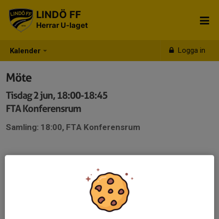
LINDÖ FF
Herrar U-laget
Logga in
Kalender
Möte
Tisdag 2 jun, 18:00-18:45
FTA Konferensrum
Samling: 18:00, FTA Konferensrum