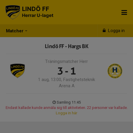
LINDÖ FF
Herrar U-laget
Logga in
Matcher
Lindö FF - Hargs BK
Träningsmatcher Herr
3 - 1
1 aug, 13:00, Fastighetsteknik
Arena A
Samling 11:45
Endast kallade kunde anmäla sig till aktiviteten. 22 personer var kallade.
Logga in här