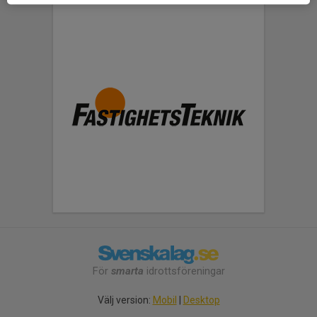
För
smarta
idrottsföreningar
Välj version:
Mobil
|
Desktop