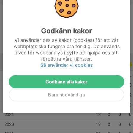
Position
Back
Ålder
19 år
Godkänn kakor
Vi använder oss av kakor (cookies) för att vår
webbplats ska fungera bra för dig. De används
även för webbanalys i syfte att hjälpa oss att
förbättra våra tjänster.
Så använder vi cookies
ALLA SERIER
ALLA ÅR
2025
9
0
0
0
Godkänn alla kakor
2024
28
1
6
3
Bara nödvändiga
2023
18
3
6
2
2022
12
0
0
0
2021
12
0
0
0
2020
18
0
0
0