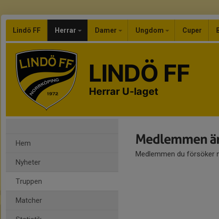
Lindö FF
Herrar
Damer
Ungdom
Cuper
LINDÖ FF
Herrar U-laget
Medlemmen är
Hem
Medlemmen du försöker nå
Nyheter
Truppen
Matcher