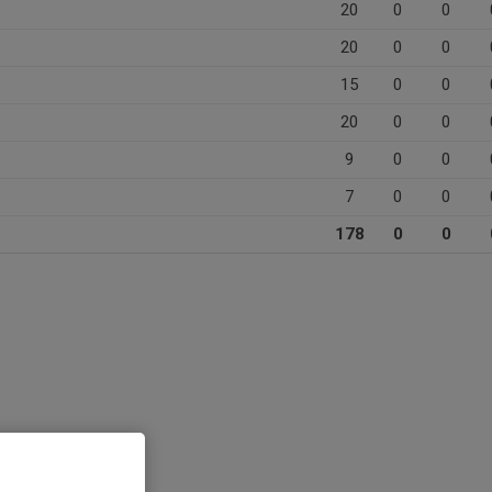
20
0
0
20
0
0
15
0
0
20
0
0
9
0
0
7
0
0
178
0
0