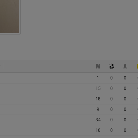
1
0
0
15
0
0
18
0
0
9
0
0
34
0
0
10
0
0