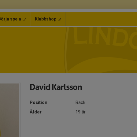
Börja spela
Klubbshop
David Karlsson
Position
Back
Ålder
19 år