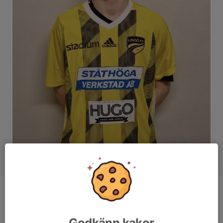
Position
Back
Ålder
17 år
Godkänn kakor