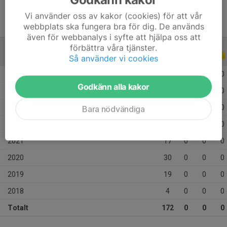
Vi använder oss av kakor (cookies) för att vår
webbplats ska fungera bra för dig. De används
även för webbanalys i syfte att hjälpa oss att
förbättra våra tjänster.
ALLA SERIER
ALLA ÅR
Så använder vi cookies
2025
13
0
0
0
Godkänn alla kakor
2024
27
0
0
0
2023
30
0
0
0
Bara nödvändiga
2022
32
0
0
0
2021
17
0
0
0
2020
30
0
0
0
2019
19
0
0
0
2018
4
0
0
0
Totalt
172
0
0
0