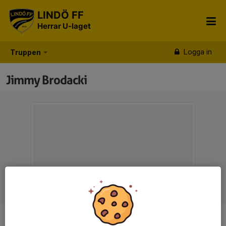
LINDÖ FF
Herrar U-laget
Logga in
Truppen
Jimmy Brodacki
Titel
Ass. tränare