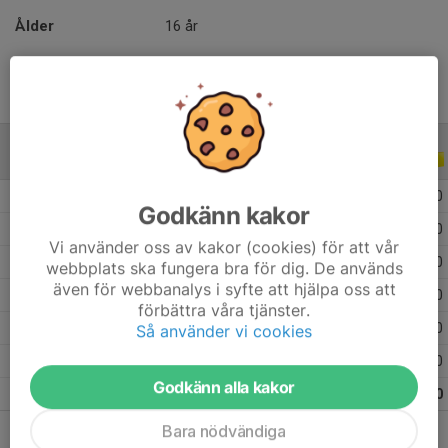
Ålder
16 år
ALLA SERIER
ALLA ÅR
2026
18
0
0
0
Godkänn kakor
2025
23
0
0
0
Vi använder oss av kakor (cookies) för att vår
2024
16
0
0
0
webbplats ska fungera bra för dig. De används
även för webbanalys i syfte att hjälpa oss att
2023
12
0
0
0
förbättra våra tjänster.
2021
9
0
0
0
Så använder vi cookies
2020
9
0
0
0
Godkänn alla kakor
Totalt
87
0
0
0
Bara nödvändiga