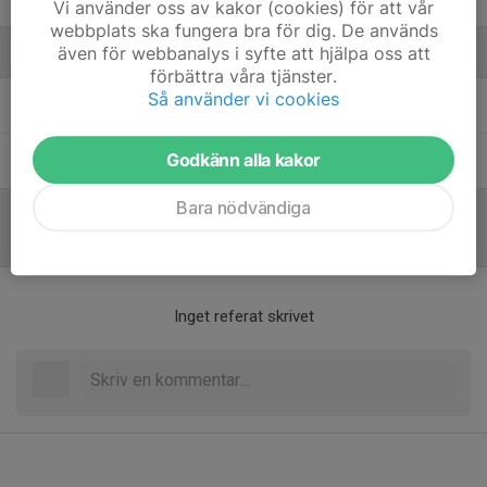
Vi använder oss av kakor (cookies) för att vår
webbplats ska fungera bra för dig. De används
även för webbanalys i syfte att hjälpa oss att
Ledare
förbättra våra tjänster.
Så använder vi cookies
Rikard Perérs
Ledare
Godkänn alla kakor
Yoel Yavsan
Ledare & Materialförvaltare
Bara nödvändiga
Referat
Inget referat skrivet