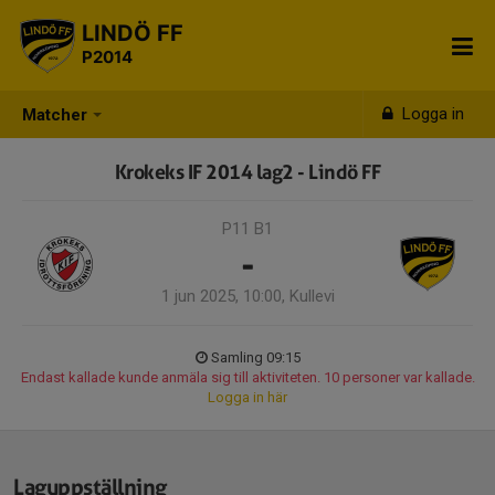
LINDÖ FF
P2014
Logga in
Matcher
Krokeks IF 2014 lag2 - Lindö FF
P11 B1
-
1 jun 2025, 10:00, Kullevi
Samling 09:15
Endast kallade kunde anmäla sig till aktiviteten. 10 personer var kallade.
Logga in här
Laguppställning