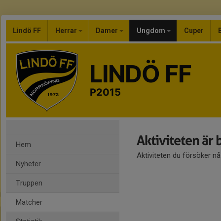
Lindö FF
Herrar
Damer
Ungdom
Cuper
LINDÖ FF
P2015
Aktiviteten är
Hem
Aktiviteten du försöker n
Nyheter
Truppen
Matcher