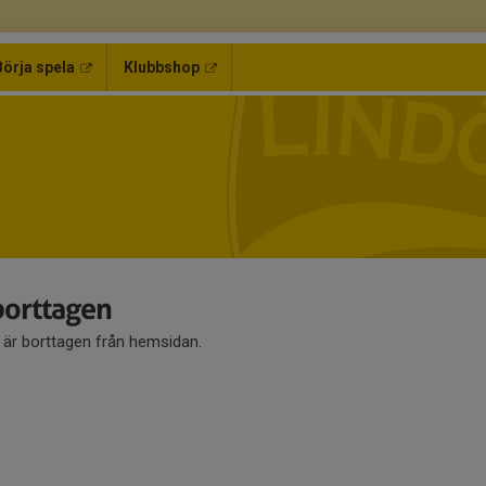
Börja spela
Klubbshop
 borttagen
å är borttagen från hemsidan.