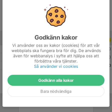
Ålder
10 år
Godkänn kakor
ALLA SERIER
ALLA ÅR
Vi använder oss av kakor (cookies) för att vår
2026
7
0
0
0
webbplats ska fungera bra för dig. De används
även för webbanalys i syfte att hjälpa oss att
2025
12
0
0
0
förbättra våra tjänster.
Totalt
19
0
0
0
Så använder vi cookies
Godkänn alla kakor
Bara nödvändiga