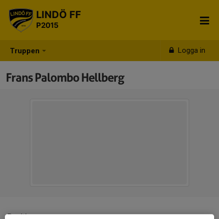
LINDÖ FF
P2015
Logga in
Truppen
Frans Palombo Hellberg
Position
-