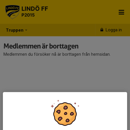
LINDÖ FF
P2015
Logga in
Truppen
Medlemmen är borttagen
Medlemmen du försöker nå är borttagen från hemsidan.