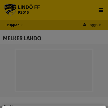
LINDÖ FF
P2015
Logga in
Truppen
MELKER LAHDO
Position
-