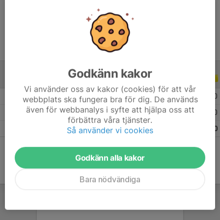
Ålder
11 år
Godkänn kakor
ALLA SERIER
ALLA ÅR
Vi använder oss av kakor (cookies) för att vår
2026
3
0
0
0
webbplats ska fungera bra för dig. De används
även för webbanalys i syfte att hjälpa oss att
2025
15
0
0
0
förbättra våra tjänster.
Totalt
18
0
0
0
Så använder vi cookies
Godkänn alla kakor
Bara nödvändiga