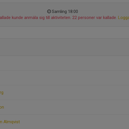
Samling 18:00
llade kunde anmäla sig till aktiviteten. 22 personer var kallade.
Logga
rg
son
lm Almqvist