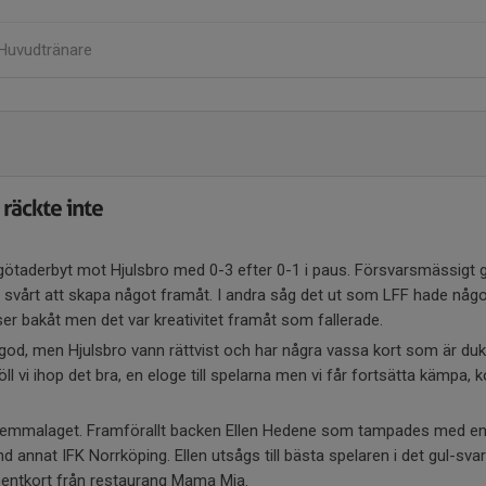
Huvudtränare
 räckte inte
ötaderbyt mot Hjulsbro med 0-3 efter 0-1 i paus. Försvarsmässigt 
 svårt att skapa något framåt. I andra såg det ut som LFF hade någo
ser bakåt men det var kreativitet framåt som fallerade.
od, men Hjulsbro vann rättvist och har några vassa kort som är duk
l vi ihop det bra, en eloge till spelarna men vi får fortsätta kämpa
i hemmalaget. Framförallt backen Ellen Hedene som tampades med en a
land annat IFK Norrköping. Ellen utsågs till bästa spelaren i det gul-sv
entkort från restaurang Mama Mia.