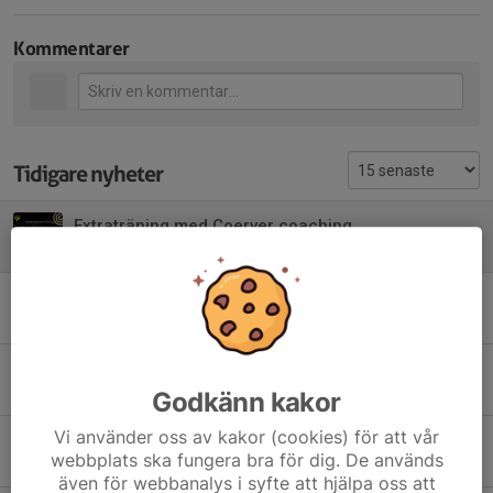
Kommentarer
Tidigare nyheter
Extraträning med Coerver coaching
12 mar, 11:41
0
Premiär med nytt innehåll
21 aug 2025
0
Sista fredagen för våren 2025
4 jun 2025
0
Godkänn kakor
Vi använder oss av kakor (cookies) för att vår
Extra Träning på fredagar startar nu den 24 januari
webbplats ska fungera bra för dig. De används
21 jan 2025
0
även för webbanalys i syfte att hjälpa oss att