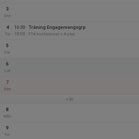
3
Ons
4
16:30
Träning Engagemangsgrp
18:00
Tor
FTA Konferensen + A plan
5
Fre
6
Lör
7
Sön
v.50
8
Mån
9
Tis