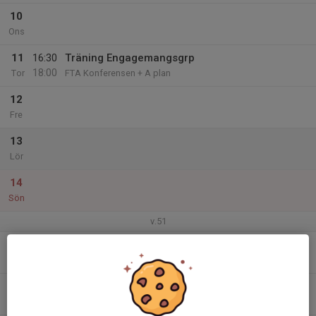
10
Ons
11
16:30
Träning Engagemangsgrp
18:00
Tor
FTA Konferensen + A plan
12
Fre
13
Lör
14
Sön
v.51
15
Mån
16
Tis