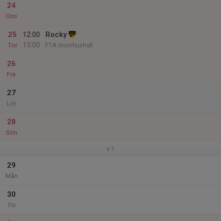
24
Ons
25
12:00
Rocky
15:00
Tor
FTA inomhushall
26
Fre
27
Lör
28
Sön
v.1
29
Mån
30
Tis