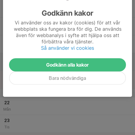
17
Godkänn kakor
Ons
Vi använder oss av kakor (cookies) för att vår
18
webbplats ska fungera bra för dig. De används
Tor
även för webbanalys i syfte att hjälpa oss att
19
förbättra våra tjänster.
Fre
Så använder vi cookies
20
Godkänn alla kakor
Lör
21
Bara nödvändiga
Sön
v.52
22
Mån
23
Tis