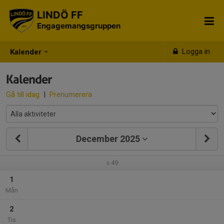
LINDÖ FF
Engagemangsgruppen
Logga in
Kalender
Kalender
Gå till idag
|
Prenumerera
December 2025
v.49
1
Mån
2
Tis