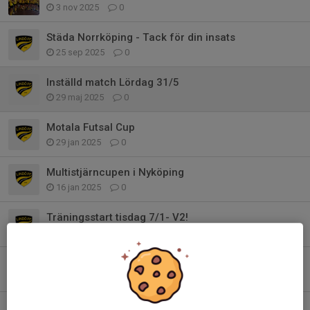
3 nov 2025
0
Städa Norrköping - Tack för din insats
25 sep 2025
0
Inställd match Lördag 31/5
29 maj 2025
0
Motala Futsal Cup
29 jan 2025
0
Multistjärncupen i Nyköping
16 jan 2025
0
Träningsstart tisdag 7/1- V2!
4 jan 2025
0
Föräldramöte imorgon 17.30 FTA
26 nov 2024
0
12/10 kl 15 IFK-Rosengård fri entre