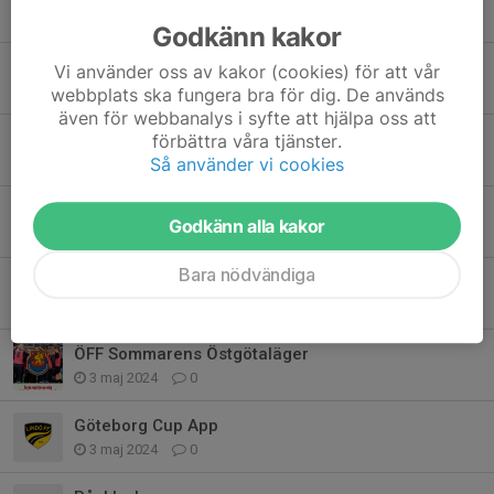
7 okt 2024
0
Godkänn kakor
ÖFF distriktslagsverksamhet
Vi använder oss av kakor (cookies) för att vår
7 okt 2024
0
webbplats ska fungera bra för dig. De används
även för webbanalys i syfte att hjälpa oss att
ÖFF Vinterproffsläger 13-16 år 2024
förbättra våra tjänster.
Så använder vi cookies
19 sep 2024
0
Uppstart i augusti
Godkänn alla kakor
26 jun 2024
0
Bara nödvändiga
Livesändning fr Göteborg Cup genom Solidsport
8 maj 2024
0
ÖFF Sommarens Östgötaläger
3 maj 2024
0
Göteborg Cup App
3 maj 2024
0