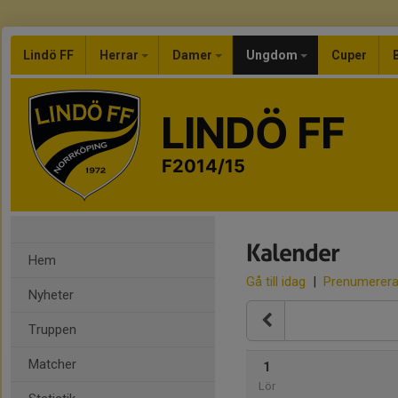
Lindö FF
Herrar
Damer
Ungdom
Cuper
LINDÖ FF
F2014/15
Kalender
Hem
Gå till idag
|
Prenumerer
Nyheter
Truppen
Matcher
1
Lör