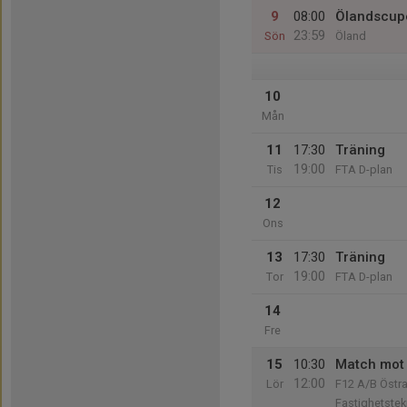
9
08:00
Ölandscupe
23:59
Sön
Öland
10
Mån
11
17:30
Träning
19:00
Tis
FTA D-plan
12
Ons
13
17:30
Träning
19:00
Tor
FTA D-plan
14
Fre
15
10:30
Match mot 
12:00
Lör
F12 A/B Östr
Fastighetstek