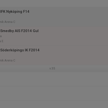
IFK Nyköping F14
a
nik Arena C
 Smedby AIS F2014 Gul
ra
a E
Söderköpings IK F2014
nik Arena C
v.35