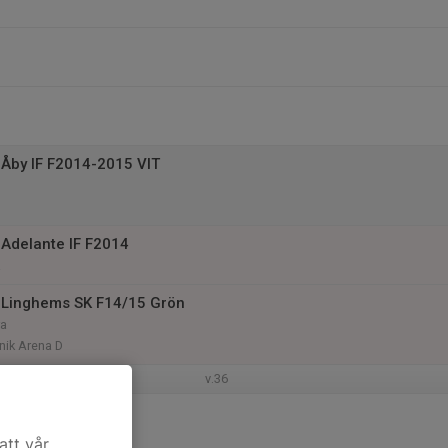
Åby IF F2014-2015 VIT
Adelante IF F2014
a
 Linghems SK F14/15 Grön
ra
nik Arena D
v.36
att vår