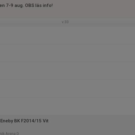
n 7-9 aug. OBS läs info!
v.33
Eneby BK F2014/15 Vit
a
nik Arena D