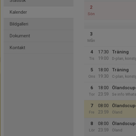
Statistik
2
Kalender
Sön
Bildgalleri
3
Dokument
Mån
Kontakt
4
17:30
Träning
19:00
Tis
D-plan, konst
5
18:00
Träning
19:30
Ons
C-plan, konst
6
18:00
Ölandscup
23:59
Tor
Se info What
7
08:00
Ölandscupe
23:59
Fre
Öland
8
08:00
Ölandscupe
23:59
Lör
Öland