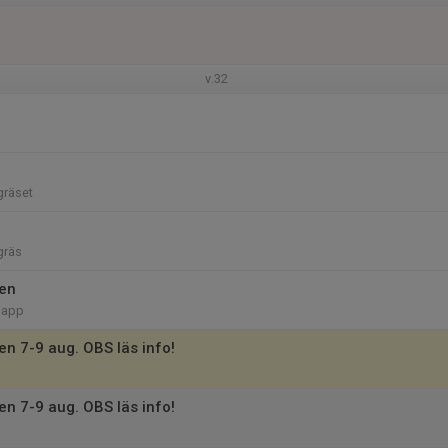
v.32
gräset
gräs
en
sapp
n 7-9 aug. OBS läs info!
n 7-9 aug. OBS läs info!