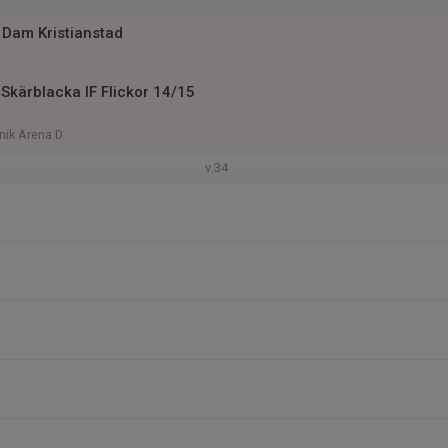
K Dam Kristianstad
Skärblacka IF Flickor 14/15
nik Arena D
v.34