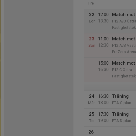
Fre
22
12:00
Match mot 
13:30
Lör
F12 A/B Östr
Fastighetstek
23
11:00
Match mot
12:30
Sön
F12 A/B Väst
PreZero Aren
15:00
Match mot 
16:30
F12 C Östra
Fastighetstek
24
16:30
Träning
18:00
Mån
FTA C-plan
25
17:30
Träning
19:00
Tis
FTA D-plan
26