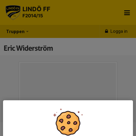
LINDÖ FF
F2014/15
Logga in
Truppen
Eric Widerström
Titel
Ledare