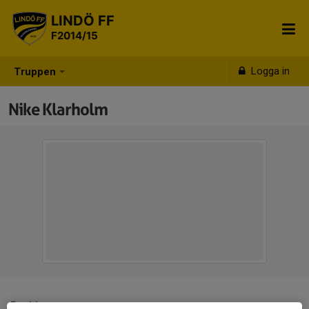
LINDÖ FF
F2014/15
Logga in
Truppen
Nike Klarholm
Position
-