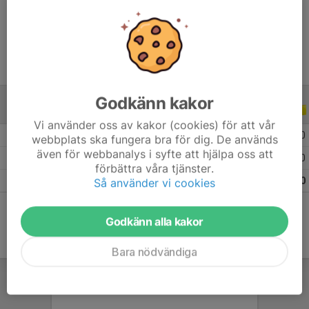
Ålder
11 år
Godkänn kakor
ALLA SERIER
ALLA ÅR
Vi använder oss av kakor (cookies) för att vår
2026
9
0
0
0
webbplats ska fungera bra för dig. De används
även för webbanalys i syfte att hjälpa oss att
2025
13
0
0
0
förbättra våra tjänster.
Totalt
22
0
0
0
Så använder vi cookies
Godkänn alla kakor
Bara nödvändiga