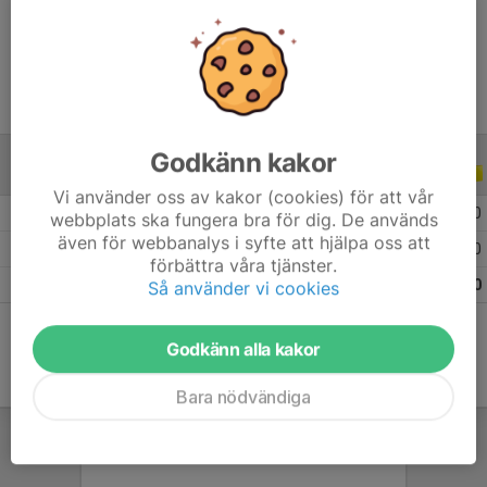
Ålder
11 år
Godkänn kakor
ALLA SERIER
ALLA ÅR
Vi använder oss av kakor (cookies) för att vår
2026
11
0
0
0
webbplats ska fungera bra för dig. De används
även för webbanalys i syfte att hjälpa oss att
2025
11
0
0
0
förbättra våra tjänster.
Totalt
22
0
0
0
Så använder vi cookies
Godkänn alla kakor
Bara nödvändiga