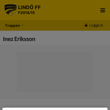
LINDÖ FF
F2014/15
Logga in
Truppen
Inez Eriksson
Position
-