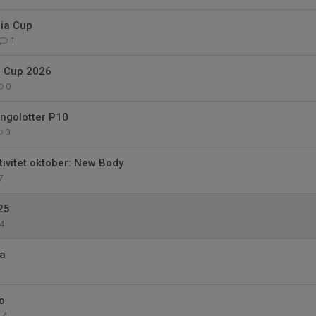
hia Cup
1
a Cup 2026
0
ingolotter P10
0
tivitet oktober: New Body
7
25
4
a
o
4