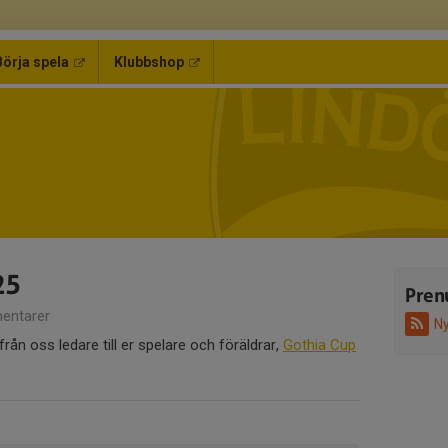
Börja spela
Klubbshop
25
Pren
entarer
Ny
rån oss ledare till er spelare och föräldrar,
Gothia Cup