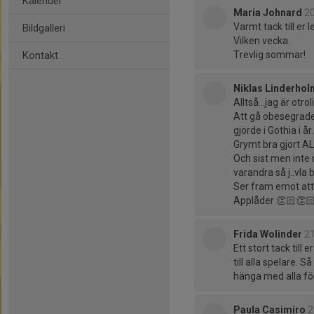
Kalender
Maria Johnard
20
Varmt tack till er l
Bildgalleri
Vilken vecka.
Kontakt
Trevlig sommar!
Niklas Linderhol
Alltså…jag är otro
Att gå obesegrade
gjorde i Gothia i år.
Grymt bra gjort A
Och sist men inte 
varandra så j..vla
Ser fram emot att 
Applåder 👏🏻👏🏻
Frida Wolinder
21
Ett stort tack till
till alla spelare. 
hänga med alla för
Paula Casimiro
2