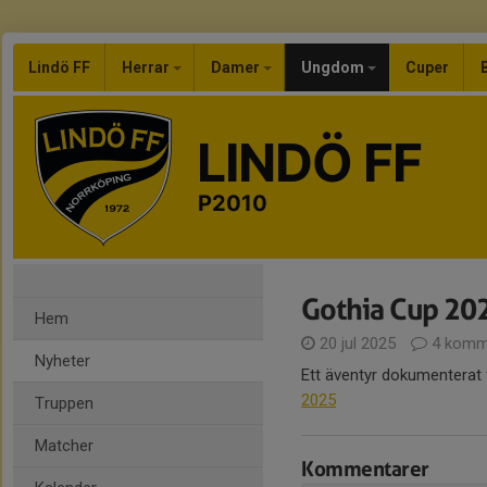
Lindö FF
Herrar
Damer
Ungdom
Cuper
LINDÖ FF
P2010
Gothia Cup 20
Hem
20 jul 2025
4 komm
Nyheter
Ett äventyr dokumenterat f
2025
Truppen
Matcher
Kommentarer