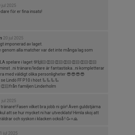
 jul 2025
edare för er fina insats!
m
20 jul 2025
ligt imponerad av laget.
 genom alla matcher var det inte många lag som
LLA spelare i laget 💯🙌🏻👏🏻👏🏻👏🏻👏🏻👏🏻👏🏻
minst ..ni tränare/ledare är fantastiska…ni kompletterar
 bra med väldigt olika personligheter 😎😎😎😎
se Lindö FF P10 i höst 🦾🦾🦾🦾
👏🏻från familjen Linderholm
 jul 2025
 er tränare! Fasen vilket bra jobb ni gör! Även guldstjärna
Så kul att se hur mycket ni har utvecklats! Himla skoj att
äldrar och syskon i klacken också ! 🥳⭐️🙏
1 jul 2025