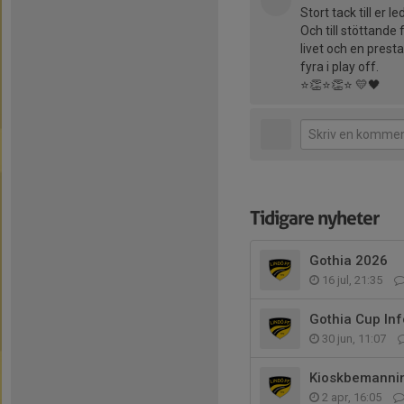
Stort tack till er 
Och till stöttande
livet och en presta
fyra i play off.
⭐👏⭐👏⭐ 💛🖤
Tidigare nyheter
Gothia 2026
16 jul, 21:35
Gothia Cup In
30 jun, 11:07
Kioskbemanni
2 apr, 16:05