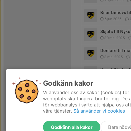
Bilar behövs ti
6 jun 2025
Skjuts till Ny
30 maj 2025
Domare till ma
3 maj 2025
Bilar till Eskils
30 apr 2025
Godkänn kakor
Information -
Vi använder oss av kakor (cookies) för 
30 apr 2025
webbplats ska fungera bra för dig. De
för webbanalys i syfte att hjälpa oss at
våra tjänster.
Så använder vi cookies
Godkänn alla kakor
Bara nödv