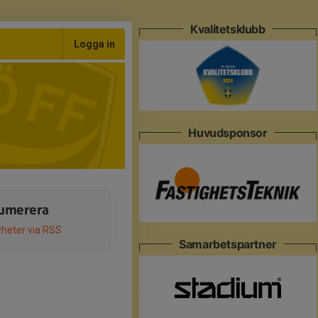
Kvalitetsklubb
Logga in
Huvudsponsor
umerera
heter via RSS
Samarbetspartner