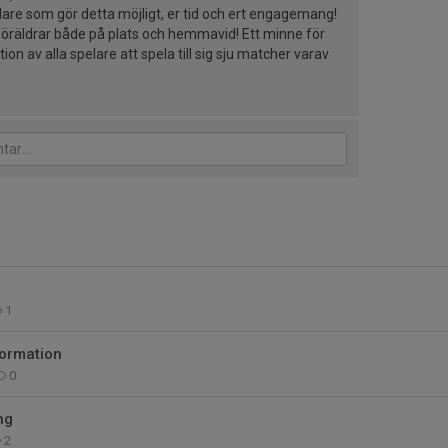
ledare som gör detta möjligt, er tid och ert engagemang!
 föräldrar både på plats och hemmavid! Ett minne för
tion av alla spelare att spela till sig sju matcher varav
1
formation
0
ng
2